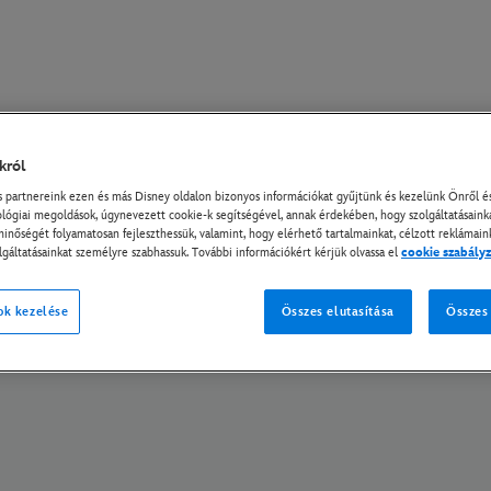
król
delmi tájékoztató
Adatvédelmi Szabályzat
Cookie Szabályzat
Cookie Beállí
partnereink ezen és más Disney oldalon bizonyos információkat gyűjtünk és kezelünk Önről és
lógiai megoldások, úgynevezett cookie-k segítségével, annak érdekében, hogy szolgáltatásain
© A Disney és kapcsolt vállalkozásai. Minden jog fenntartva.
minőségét folyamatosan fejleszthessük, valamint, hogy elérhető tartalmainkat, célzott reklámain
lgáltatásainkat személyre szabhassuk. További információkért kérjük olvassa el
cookie szabály
ok kezelése
Összes elutasítása
Összes