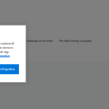
tások
Rólunk
Tiltakozás az MI ellen
The Walt Disney Company
 eszközeiről
kat elemezni
kat vagy
zatunkat
.
 elfogadása