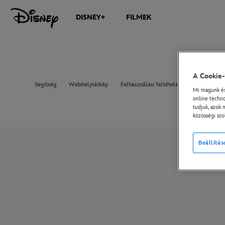
DISNEY+
FILMEK
A Cookie-
Segítség
Webhelytérkép
Felhasználási feltételek
EU-s adatvé
Mi magunk és 
online techno
tudjuk, azok 
közösségi szo
Beállítás