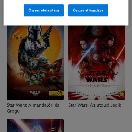
Indiana Jones és a sors
Solo: Egy Star Wars-
tárcsája
történet
Összes elutasítása
Összes elfogadása
Star Wars: A mandalóri és
Star Wars: Az utolsó Jedik
Grogu