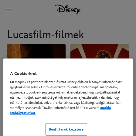
Lucasfilm-filmek
A Cookie-król
Mi magunk és partnereink ezen és más Disney oldalon bizonyos információkat
gyűjtünk és kezelünk Önről és eszközeiről online technológiai megoldások,
úgynevezett cookie-k segítségével, annak érdekében, hogy szolgáltatásainkat
elemezni tudjuk, azok minőségét folyamatosan fejleszthessük, valamint, hogy
elérhető tartalmainkat, célzott reklámainkat vagy közösségi szolgáltatásainkat
személyre szabhassuk. További információkért kérjük olvassa el
cookie
szabályzatunkat
.
Beállítások kezelése