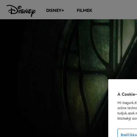
DISNEY+
FILMEK
A Cookie-
Mi magunk és 
online techno
tudjuk, azok 
közösségi szo
Beállítás