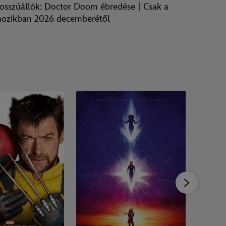
osszúállók: Doctor Doom ébredése | Csak a
Bosszúá
ozikban 2026 decemberétől
mozikb