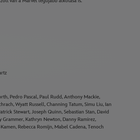
zött van a Marvel legújabb alkotása is.
artz
orth, Pedro Pascal, Paul Rudd, Anthony Mackie,
hrach, Wyatt Russell, Channing Tatum, Simu Liu, Ian
trick Stewart, Joseph Quinn, Sebastian Stan, David
sey Grammer, Kathryn Newton, Danny Ramirez,
Kamen, Rebecca Romijn, Mabel Cadena, Tenoch