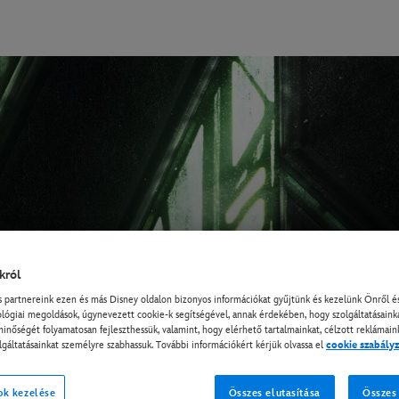
król
partnereink ezen és más Disney oldalon bizonyos információkat gyűjtünk és kezelünk Önről és
lógiai megoldások, úgynevezett cookie-k segítségével, annak érdekében, hogy szolgáltatásain
minőségét folyamatosan fejleszthessük, valamint, hogy elérhető tartalmainkat, célzott reklámain
lgáltatásainkat személyre szabhassuk. További információkért kérjük olvassa el
cookie szabály
ok kezelése
Összes elutasítása
Összes