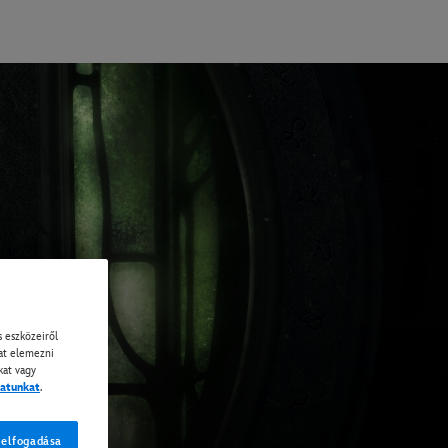
 eszközeiről
kat elemezni
kat vagy
zatunkat
.
 elfogadása