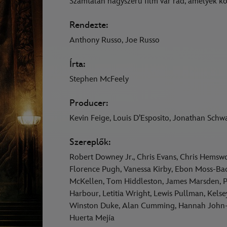
Számtalan nagyszerű film vár rád, amelyek kö
Rendezte:
Anthony Russo, Joe Russo
Írta:
Stephen McFeely
Producer:
Kevin Feige, Louis D’Esposito, Jonathan Schw
Szereplők:
Robert Downey Jr., Chris Evans, Chris Hemsw
Florence Pugh, Vanessa Kirby, Ebon Moss-Bac
McKellen, Tom Hiddleston, James Marsden, Pa
Harbour, Letitia Wright, Lewis Pullman, Kel
Winston Duke, Alan Cumming, Hannah John-
Huerta Mejía