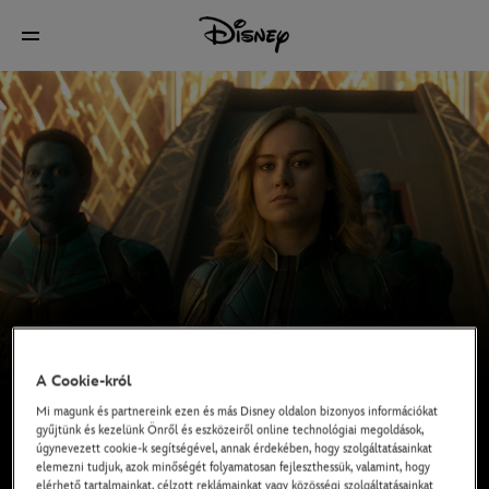
A Cookie-król
Mi magunk és partnereink ezen és más Disney oldalon bizonyos információkat
gyűjtünk és kezelünk Önről és eszközeiről online technológiai megoldások,
úgynevezett cookie-k segítségével, annak érdekében, hogy szolgáltatásainkat
elemezni tudjuk, azok minőségét folyamatosan fejleszthessük, valamint, hogy
elérhető tartalmainkat, célzott reklámainkat vagy közösségi szolgáltatásainkat