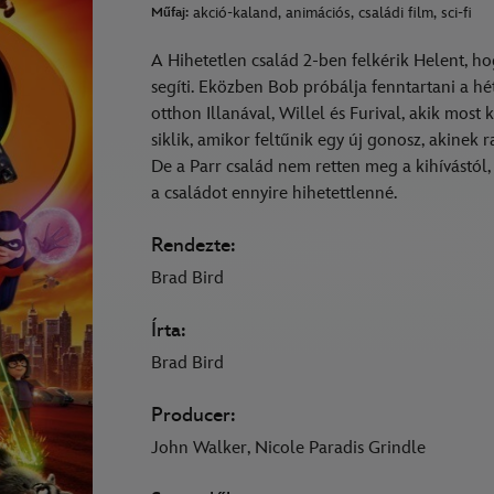
akció-kaland, animációs, családi film, sci-fi
Műfaj:
A Hihetetlen család 2-ben felkérik Helent, ho
segíti. Eközben Bob próbálja fenntartani a hé
otthon Illanával, Willel és Furival, akik most
siklik, amikor feltűnik egy új gonosz, akinek 
De a Parr család nem retten meg a kihívástól,
a családot ennyire hihetettlenné.
Rendezte:
Brad Bird
Írta:
Brad Bird
Producer:
John Walker, Nicole Paradis Grindle