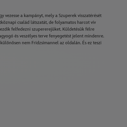
gy vezesse a kampányt, mely a Szuperek visszatérését
tköznapi család látszatát, de folyamatos harcot vív
 kezdik felfedezni szupererejüket. Küldetésük félre
ragyogó és veszélyes terve fenyegetést jelent mindenre.
 különösen nem Fridzsimannel az oldalán. És ez teszi