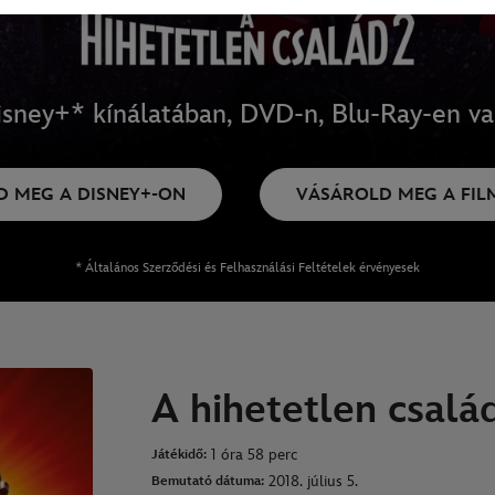
isney+* kínálatában, DVD-n, Blu-Ray-en vag
D MEG A DISNEY+-ON
VÁSÁROLD MEG A FIL
* Általános Szerződési és Felhasználási Feltételek érvényesek
A hihetetlen csalá
1 óra 58 perc
Játékidő:
2018. július 5.
Bemutató dátuma: