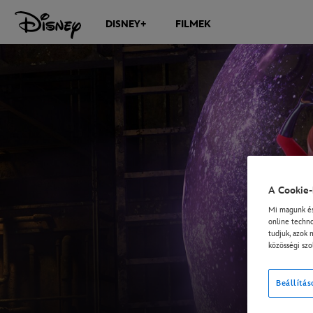
DISNEY+
FILMEK
A Cookie-
Mi magunk és 
online techno
tudjuk, azok 
közösségi szo
Beállítás