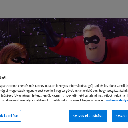
król
partnereink ezen és más Disney oldalon bizonyos információkat gyűjtünk és kezelünk Önről és
lógiai megoldások, úgynevezett cookie-k segítségével, annak érdekében, hogy szolgáltatásain
minőségét folyamatosan fejleszthessük, valamint, hogy elérhető tartalmainkat, célzott reklámain
lgáltatásainkat személyre szabhassuk. További információkért kérjük olvassa el
cookie szabály
ok kezelése
Összes elutasítása
Összes