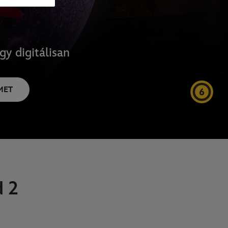
y digitálisan
MET
d 2