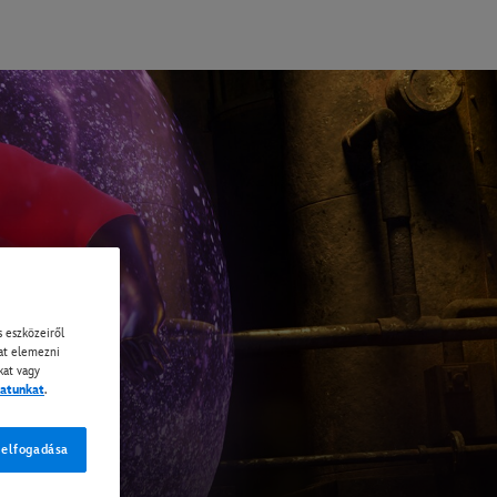
 eszközeiről
kat elemezni
kat vagy
zatunkat
.
 elfogadása