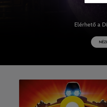
Elérhető a D
NÉZ