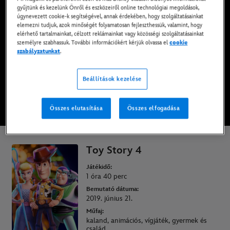
gyűjtünk és kezelünk Önről és eszközeiről online technológiai megoldások,
Elérhető a Disney+* kínálatában, DVD-n, Blu-Ray-
úgynevezett cookie-k segítségével, annak érdekében, hogy szolgáltatásainkat
en vagy digitálisan
elemezni tudjuk, azok minőségét folyamatosan fejleszthessük, valamint, hogy
elérhető tartalmainkat, célzott reklámainkat vagy közösségi szolgáltatásainkat
személyre szabhassuk. További információkért kérjük olvassa el
cookie
szabályzatunkat
.
NÉZD MEG A DISNEY+-ON
Beállítások kezelése
VÁSÁROLD MEG A FILMET
Összes elutasítása
Összes elfogadása
* Általános Szerződési és Felhasználási Feltételek érvényesek
Toy Story 4
Játékidő:
1 óra 40 perc
Bemutató dátuma:
2019. június 21.
Műfaj:
kaland, animációs, vígjáték, gyermek és
család