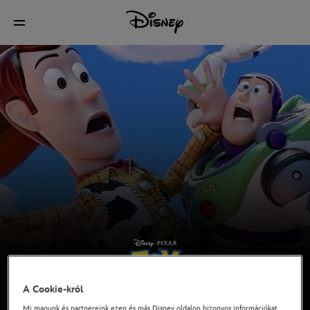
A Cookie-król
Mi magunk és partnereink ezen és más Disney oldalon bizonyos információkat