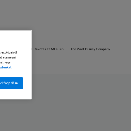
tások
Rólunk
Tiltakozás az MI ellen
The Walt Disney Company
 eszközeiről
kat elemezni
kat vagy
zatunkat
.
 elfogadása