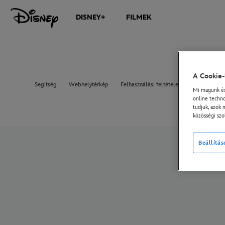
DISNEY+
FILMEK
A Cookie-
Segítség
Webhelytérkép
Felhasználási feltételek
EU-s adatvé
Mi magunk és 
online techno
tudjuk, azok 
közösségi szo
Beállítás