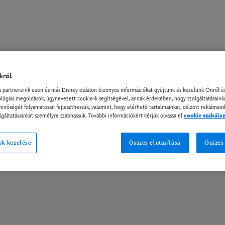
król
delmi tájékoztató
Adatvédelmi Szabályzat
Cookie Szabályzat
Cookie Beállí
partnereink ezen és más Disney oldalon bizonyos információkat gyűjtünk és kezelünk Önről és
lógiai megoldások, úgynevezett cookie-k segítségével, annak érdekében, hogy szolgáltatásain
© A Disney és kapcsolt vállalkozásai. Minden jog fenntartva.
minőségét folyamatosan fejleszthessük, valamint, hogy elérhető tartalmainkat, célzott reklámain
lgáltatásainkat személyre szabhassuk. További információkért kérjük olvassa el
cookie szabály
ok kezelése
Összes elutasítása
Összes